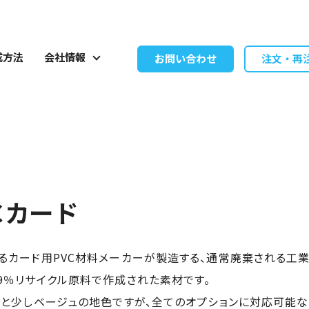
成方法
会社情報
お問い合わせ
注文・再
Cカード
るカード用PVC材料メーカーが製造する、通常廃棄される工
9％リサイクル原料で作成された素材です。
ると少しベージュの地色ですが、全てのオプションに対応可能