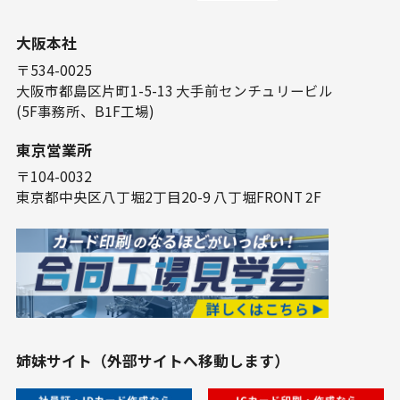
⼤阪本社
〒534-0025
⼤阪市都島区⽚町1-5-13 ⼤⼿前センチュリービル
(5F事務所、B1F⼯場)
東京営業所
〒104-0032
東京都中央区⼋丁堀2丁⽬20-9 ⼋丁堀FRONT 2F
姉妹サイト（外部サイトへ移動します）