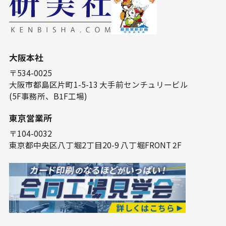
⼤阪本社
〒534-0025
⼤阪市都島区⽚町1-5-13 ⼤⼿前センチュリービル
(5F事務所、B1F⼯場)
東京営業所
〒104-0032
東京都中央区⼋丁堀2丁⽬20-9 ⼋丁堀FRONT 2F