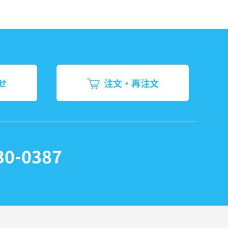
せ
注文・再注文
30-0387