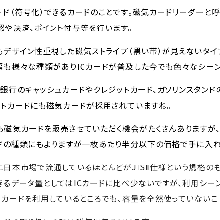
ード（符号化）できるカードのことです。磁気カードリーダーと
認や決済、ポイント付与等を行います。
もデザイン性重視した磁気ストライプ（黒い帯）が見えないタイ
幅も様々な種類があり
ICカードが普及した今でも色々なシー
、銀行のキャッシュカードやクレジットカード、ガソリンスタンド
ントカードにも磁気カードが採用されていますね。
も磁気カードを販売させていただく機会がたくさんありますが、
ードの種類にもよりますが一枚あたり半分以下の価格で手に入れ
に日本市場で流通しているほとんどがJISⅡ仕様という規格のも
きるデータ量としてはICカードに比べ少ないですが、利用シー
ICカードを利用しているところでも、容量を全然使っていないこ