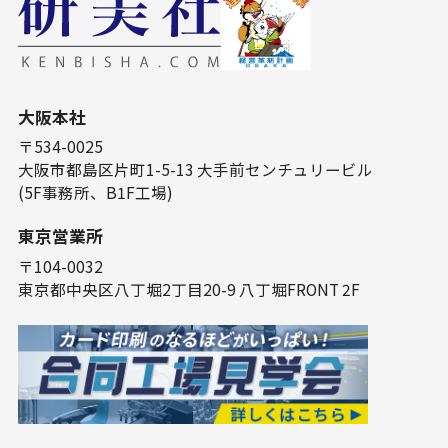
⼤阪本社
〒534-0025
⼤阪市都島区⽚町1-5-13 ⼤⼿前センチュリービル
(5F事務所、B1F⼯場)
東京営業所
〒104-0032
東京都中央区⼋丁堀2丁⽬20-9 ⼋丁堀FRONT 2F