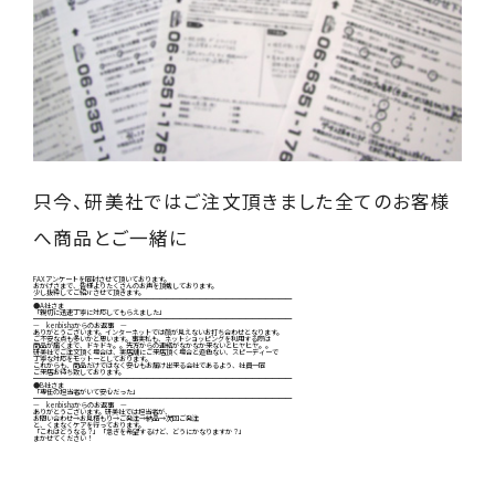
只今、研美社ではご注文頂きました全てのお客様
へ商品とご一緒に
FAXアンケートを同封させて頂いております。
おかげさまで、皆様よりたくさんのお声を頂戴しております。
少し抜粋してご紹介させて頂きます。
━━━━━━━━━━━━━━━━━━━━━━━━━━━━━━━━━━━━━━━
●A社さま
「親切に迅速丁寧に対応してもらえました」
━━━━━━━━━━━━━━━━━━━━━━━━━━━━━━━━━━━━━━━
— kenbishaからのお返事 —
ありがとうございます。インターネットでは顔が見えないお打ち合わせとなります。
ご不安な点も多いかと思います。事実私も、ネットショッピングを利用する際は
商品が届くまで、ドキドキ。。先方からの連絡がなかなか来ないとヒヤヒヤ。。
研美社でご注文頂く場合は、実店舗にご来店頂く場合と遜色ない、スピーディーで
丁寧な対応をモットーとしております。
これからも、商品だけではなく安心もお届け出来る会社であるよう、社員一同
ご来店お待ち致しております。
━━━━━━━━━━━━━━━━━━━━━━━━━━━━━━━━━━━━━━━
●B社さま
「専任の担当者がいて安心だった」
━━━━━━━━━━━━━━━━━━━━━━━━━━━━━━━━━━━━━━━
— kenbishaからのお返事 —
ありがとうございます。研美社では担当者が、
お問い合わせ→お見積もり→ご発注→納品→次回ご発注
と、くまなくケアを行っております。
「これはどうなる？」「急ぎを希望するけど、どうにかなりますか？」
まかせてください！