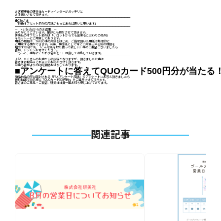
お客様専任の研美社カードマインダーがガッチリと
お手伝いさせて頂きます。
━━━━━━━━━━━━━━━━━━━━━━━━━━━━━━━━━━━━━━━
●C社さま
「特色オフセット名刺の用紙がもっとあれば良いと思います」
━━━━━━━━━━━━━━━━━━━━━━━━━━━━━━━━━━━━━━━
— kenbishaからのお返事 —
ありがとうございます。是非とも検討させて頂きます。
研美社のオフセット名刺は「小ロットからでも出来るこだわりの名刺」
をモットーにご用意しております。
用紙の種類は、TAKEO様の用紙をはじめ、ご指定頂いた用紙は基本的に
ご用意する事ができます。今後、標準紙として常にご用意出来る紙の種類を
増やす方向です。「こんな紙を取り扱って欲しい」等のご要望ございましたら
皆様、ドシドシお寄せください。
「もっと、手軽にこだわり名刺を！」目指して進化していきます。
━━━━━━━━━━━━━━━━━━━━━━━━━━━━━━━━━━━━━━━
上記、たくさんのお声からの抜粋となりますが、頂きましたお声は
皆さまに期待＆それ以上でお応えさせて頂きます。
今後も皆様よりの叱咤激励お待ちしております。
■アンケートに答えてQUOカード500円分が当たる
商品納品の際に同封される「FAXアンケート用紙」でアンケートにお答え頂きましたら
毎月抽選で30名様に『QUOカード500円分』をご進呈させて頂きます。
皆さまのご意見・ご要望、研美社社員一同お待ち申し上げております。
関連記事