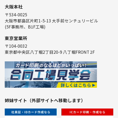
⼤阪本社
〒534-0025
⼤阪市都島区⽚町1-5-13 ⼤⼿前センチュリービル
(5F事務所、B1F⼯場)
東京営業所
〒104-0032
東京都中央区⼋丁堀2丁⽬20-9 ⼋丁堀FRONT 2F
姉妹サイト（外部サイトへ移動します）