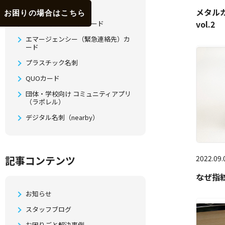
印鑑登録証カード
メタル
お困りの場合はこちら
vol.2
クレド（行動方針）カード
エマージェンシー（緊急連絡先）カ
ード
プラスチック名刺
QUOカード
団体・学校向け コミュニティアプリ
（ラポレル）
デジタル名刺（nearby）
記事コンテンツ
2022.09.
なぜ指
お知らせ
スタッフブログ
お困りごと解決事例