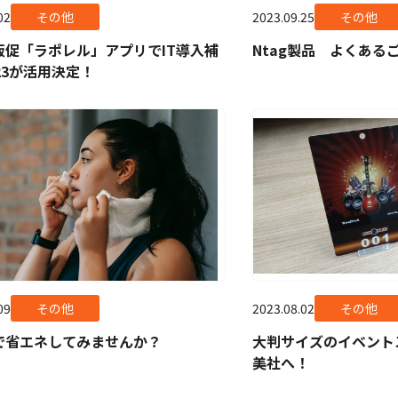
02
その他
2023.09.25
その他
販促「ラポレル」アプリでIT導入補
Ntag製品 よくある
23が活用決定！
09
その他
2023.08.02
その他
で省エネしてみませんか？
大判サイズのイベント
美社へ！