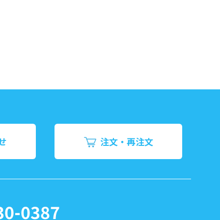
せ
注文・再注文
30-0387